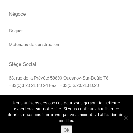
Négoce
Briques
Matériaux de construction
Siège Social
68, rue de la Prévôté 59890 Quesnoy-Sur-Deûle Tél :
+33(0)3 20 21 89 24 Fax : +33(0)3.20.21.89.29
Nous utilisons des cookies pour vous garantir la meilleure
expérience sur notre site. Si vous continuez à utiliser ce
dernier, nous considérerons que vous acceptez l'utilisation des
cookies.
Copyright © 2026 Sofama Vermeulen - Theme by
WPCharming
Ok